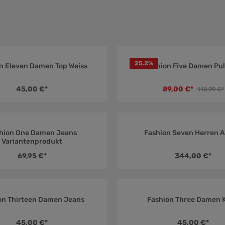
25.2
%
n Eleven Damen Top Weiss
Fashion Five Damen Pul
.5 von 5 Sternen
Durchschnittliche Bewertung von 4.5 von 5 Sternen
Durc
45,00 €*
89,00 €*
118,99 €*
hion One Damen Jeans
Fashion Seven Herren 
.5 von 5 Sternen
Durchschnittliche Bewertung von 5 von 5 Sternen
Durc
Variantenprodukt
69,95 €*
344,00 €*
on Thirteen Damen Jeans
Fashion Three Damen K
 von 5 Sternen
Durchschnittliche Bewertung von 5 von 5 Sternen
Durc
45,00 €*
45,00 €*