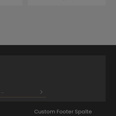
estimmungen
zur Kenntnis
esen und bin mit ihnen
Custom Footer Spalte