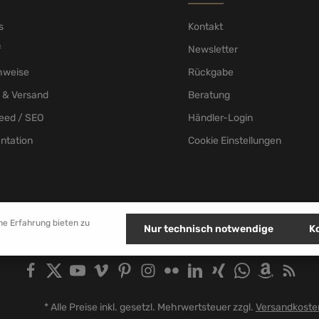
Um weiterzugehen, geben Sie d
Zeichen ein*
s
Kontakt
f
Newsletter
hweise
Rückgabe
 & Versand
Beratung
eed / SEO
Händler-Login
ntation
Cookie Einstellungen
he Erfahrung bieten zu
Nur technisch notwendige
K
* Alle Preise inkl. gesetzl. Mehrwertsteuer zzgl.
Versandkoste