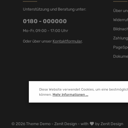
Unterstützung und Beratung unter:
Über un
Widerru
0180 - 000000
Bildnac
Mo-Fr, 09:00 - 17:00 Uhr
Zahlung
Oder über unser
Kontaktformular
.
PageSp
Dokume
Diese Website verwendet Cookies, um eine bestmöglic
können.
Mehr Informationen ...
© 2026 Theme Demo - Zenit Design - with
by
Zenit Design