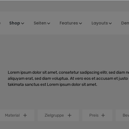
e
Shop
Seiten
Features
Layouts
De
Lorem ipsum dolor sit amet, consetetur sadipscing elitr, sed diam
aliquyam erat, sed diam voluptua. At vero eos et accusam et justo 
takimata sanctus est Lorem ipsum dolor sit amet.
Material
Zielgruppe
Preis
Bew