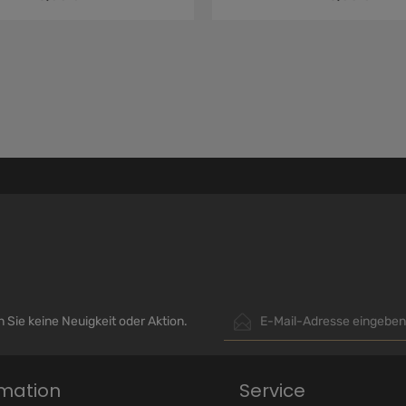
E-Mail-Adresse*
Sie keine Neuigkeit oder Aktion.
Ich habe die
Datenschutzb
genommen und die
AGB
gel
rmation
Service
einverstanden.