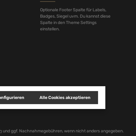
ie oben abgebildeten
Optionale Footer Spalte für Labels,
Badges, Siegel uvm. Du kannst diese
Spalte in den Theme Settings
einstellen.
onfigurieren
Alle Cookies akzeptieren
n
und ggf. Nachnahmegebühren, wenn nicht anders angegeben.