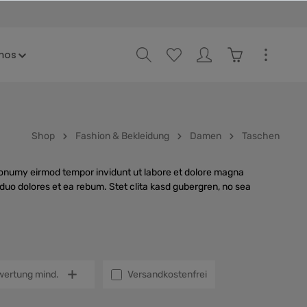
mos
Shop
Fashion & Bekleidung
Damen
Taschen
 nonumy eirmod tempor invidunt ut labore et dolore magna
duo dolores et ea rebum. Stet clita kasd gubergren, no sea
Filter hinzufügen: Versandkostenfrei
ertung mind.
Versandkostenfrei