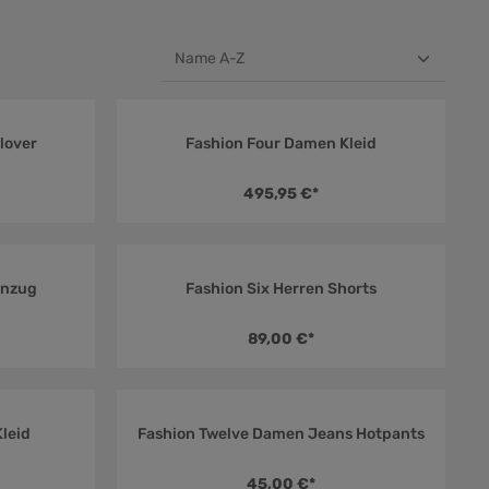
lover
Fashion Four Damen Kleid
hschnittliche Bewertung von 4.5 von 5 Sternen
Durchschnittliche Bewer
495,95 €*
Anzug
Fashion Six Herren Shorts
hschnittliche Bewertung von 5 von 5 Sternen
Durchschnittliche Bewer
89,00 €*
leid
Fashion Twelve Damen Jeans Hotpants
hschnittliche Bewertung von 5 von 5 Sternen
Durchschnittliche Bewer
45,00 €*