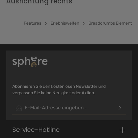
Ausrichtung rechts
Features
Erlebniswelten
Breadcrumbs Element
Abonnieren Sie den kostenlosen Newsletter und
verpassen Sie keine Neuigkeit oder Aktion.
E-Mail-Adresse*
Ich habe die
Datenschutzbestimmungen
zur Kenntnis
genommen und die
AGB
gelesen und bin mit ihnen
Service-Hotline
einverstanden.