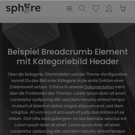
inhalt springen
Beispiel Breadcrumb Element
mit Kategoriebild Header
Über die Kategorie-Stammdaten und die Theme-Konfiguration
kannst Du das Bild einer Kategorie in die erste Sektion einer
Erlebniswelt setzen. Erfahre in unserer
Dokumentation
mehr
über die Funktionen des Themes. Lorem ipsum dolor sit amet,
consetetur sadipscing elitr, sed diam nonumy eirmod tempor
invidunt ut labore et dolore magna aliquyam erat, sed diam
voluptua. At vero eos et accusam et justo duo dolores et ea
rebum. Stet clita kasd gubergren, no sea takimata sanctus est
Lorem ipsum dolor sit amet. Lorem ipsum dolor sit amet,
consetetur sadipscing elitr, sed diam nonumy eirmod tempor