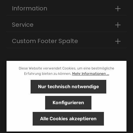
Um weiterzugehen, geben Sie die oben abgebildeten
Information
Zeichen ein*
Service
Custom Footer Spalte
Diese Website verwendet Cookies, um eine bestmögliche
Erfahrung bieten zu können.
Mehr Informationen ...
Nur technisch notwendige
Konfigurieren
Alle Cookies akzeptieren