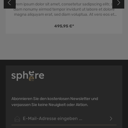
Lorem ipsum dolor sit amet, consetetur sadipscing elitr, sed
diam nonumy eirmod tempor invidunt ut labore et dolore
magna aliquyam erat, sed diam voluptua. At vero eos et
accusam et justo duo dolores et ea rebum. Stet clita kasd
gubergren, no sea takimata sanctus est Lorem ipsum dolor
495,95 €*
sit amet. Lorem ipsum dolor sit amet, consetetur sadipscing
elitr, sed diam nonumy eirmod tempor invidunt ut labore et
dolore magna aliquyam erat, sed diam voluptua. At vero
eos et accusam et justo duo dolores et ea rebum. Stet clita
kasd gubergren, no sea takimata sanctus est Lorem ipsum
dolor sit amet.
Abonnieren Sie den kostenlosen Newsletter und
verpassen Sie keine Neuigkeit oder Aktion.
E-Mail-Adresse*