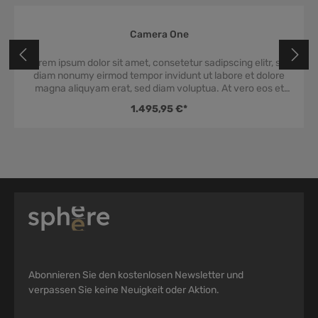
Camera One
 Bewertung von 0 von 5 Sternen
Durchschnittliche Be
Lorem ipsum dolor sit amet, consetetur sadipscing elitr, sed
diam nonumy eirmod tempor invidunt ut labore et dolore
magna aliquyam erat, sed diam voluptua. At vero eos et
accusam et justo duo dolores et ea rebum. Stet clita kasd
1.495,95 €*
gubergren, no sea takimata sanctus est Lorem ipsum dolor
sit amet. Lorem ipsum dolor sit amet, consetetur sadipscing
elitr, sed diam nonumy eirmod tempor invidunt ut labore et
dolore magna aliquyam erat, sed diam voluptua. At vero
eos et accusam et justo duo dolores et ea rebum. Stet clita
kasd gubergren, no sea takimata sanctus est Lorem ipsum
dolor sit amet.
Abonnieren Sie den kostenlosen Newsletter und
verpassen Sie keine Neuigkeit oder Aktion.
E-Mail-Adresse*